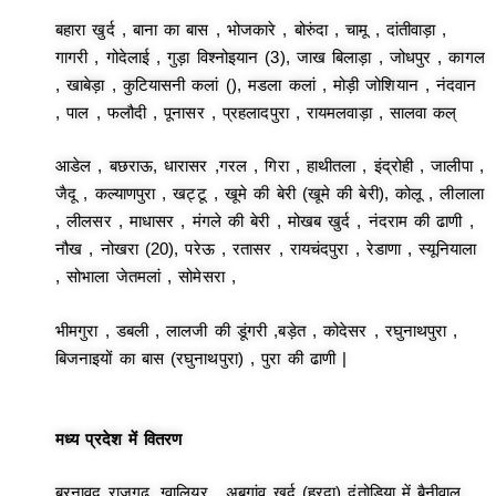
बहारा खुर्द , बाना का बास , भोजकारे , बोरुंदा , चामू , दांतीवाड़ा ,
गागरी , गोदेलाई , गुड़ा विश्नोइयान (3), जाख बिलाड़ा , जोधपुर , कागल
, खाबेड़ा , कुटियासनी कलां (), मडला कलां , मोड़ी जोशियान , नंदवान
, पाल , फलौदी , पूनासर , प्रहलादपुरा , रायमलवाड़ा , सालवा कल्
आडेल , बछराऊ, धारासर ,गरल , गिरा , हाथीतला , इंद्रोही , जालीपा ,
जैदू , कल्याणपुरा , खट्टू , खूमे की बेरी (खूमे की बेरी), कोलू , लीलाला
, लीलसर , माधासर , मंगले की बेरी , मोखब खुर्द , नंदराम की ढाणी ,
नौख , नोखरा (20), परेऊ , रतासर , रायचंदपुरा , रेडाणा , स्यूनियाला
, सोभाला जेतमलां , सोमेसरा ,
भीमगुरा , डबली , लालजी की डूंगरी ,बड़ेत , कोदेसर , रघुनाथपुरा ,
बिजनाइयों का बास (रघुनाथपुरा) , पुरा की ढाणी |
मध्य प्रदेश में वितरण
बरनावद राजगढ़, ग्वालियर , अबगांव खुर्द (हरदा) दंतोड़िया में बैनीवाल,