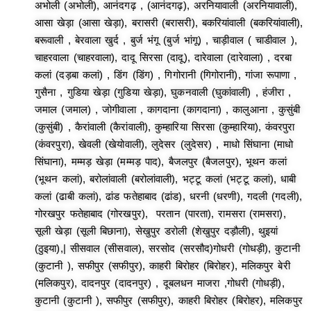
अभोली (अभोली), आनंदगढ़ , (आनंदगढ़), अरनियावाली (अरनियावाली),
आसा खेड़ा (आसा खेड़ा), बरासरी (बरासरी), बकरियांवाली (बकरियांवाली),
बरूवाली , बेरवाला खुर्द , बुर्ज भंगू (बुर्ज भांगू) , चाड़ीवाल ( चाडीवाल ),
चाहरवाला (चाहरवाला), दादू सिरसा (दादू), दारेवाला (दारेवाला) , दरबा
कलां (दड़बा कलां) , डिंग (डिंग) , गिगोरानी (गिगोरानी), गांजा रूपाणा ,
गुसैना , गुडिया खेड़ा (गुडिया खेड़ा), घुकनवाली (घुकांवाली) , हंजीरा ,
जमाल (जमाल) , जोगीवाला , कागदाना (कागदाना) , कालुआना , कुसुंबी
(कुसुंबी) , कैरांवाली (कैरांवाली), कुम्हारिया सिरसा (कुम्हारिया), कंवरपुरा
(कंवरपुरा), खेवली (खेयोवाली), लुदेसर (लुदेसर) , माधो सिंघाना (माधो
सिंघाना), मम्मड़ खेड़ा (मम्मड़ पाद), बैजलपुर (बैजलपुर), भूथन कलां
(भूथन कलां), बरोलांवाली (बरोलांवाली), भट्टू कलां (भट्टू कलां), धाबी
कलां (ढाबी कलां), ढांड फतेहाबाद (ढांड), धरनी (धरणी), गदली (गदली),
गोरखपुर फतेहाबाद (गोरखपुर), परतान (पारता), रामसरा (रामसरा),
सूली खेड़ा (सूली बिछाना), सेखुपुर डरोली (शेखुपुर दड़ौली), थुइयां
(ठुइया),| सीसवाल (सीसवाल), सरसोद (सरसौद)गोधरी (गोधड़ी), कुटानी
(कुटानी ), सफीपुर (सफीपुर), काहरी बिरोहर (बिरोहर), मलिकपुर बेरी
(मलिकपुर), दादनपुर (दादनपुर) , दूबलधन माजरा ,गोधरी (गोधड़ी),
कुटानी (कुटानी ), सफीपुर (सफीपुर), काहरी बिरोहर (बिरोहर), मलिकपुर