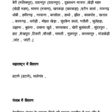
बेरी (मलिकपुर), दादनपुर (दादनपुर) , दूबलधन माजरा ,खेड़ी महम
(खेड़ी महम), मायना (मयाना), खरकड़ा (खरकड़ा) ,फ्रैन कलां , राजगढ़
धोबी , हमीरगढ़ , नरवाना , बरसोला , हाथो , झील , काकरोद , खराल
, करमगढ़ , धरोड़ी , मोहल खेड़ा , सुदकैन कलां, गतौली , सुलेहड़ा,
उझाना , बुवाना , उचाना खुर्द , सरफाबाद , खेरी बुलांवाली , सुंदरपुरा ,
हाट ,शेखपुरा ,टिकरी ,चौराही , मामली , मुकरपुर , करतारपुर , मांडखेड़ी
,जांट , जांटी ,|
महाराष्ट्र में वितरण
हटाणे (हटाने), मालेगांव ,
पंजाब में वितरण