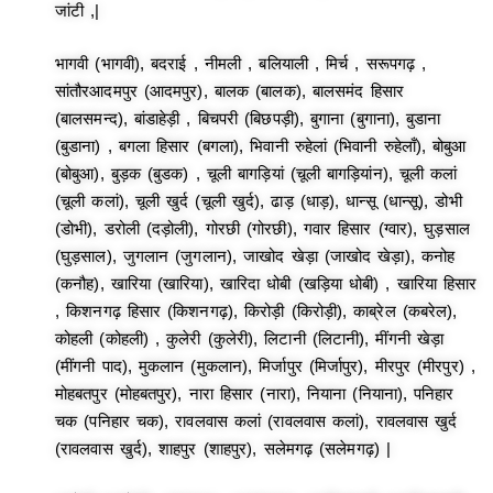
जांटी ,|
भागवी (भागवी), बदराई , नीमली , बलियाली , मिर्च , सरूपगढ़ ,
सांतौरआदमपुर (आदमपुर), बालक (बालक), बालसमंद हिसार
(बालसमन्द), बांडाहेड़ी , बिचपरी (बिछपड़ी), बुगाना (बुगाना), बुडाना
(बुडाना) , बगला हिसार (बगला), भिवानी रुहेलां (भिवानी रुहेलाँ), बोबुआ
(बोबुआ), बुड़क (बुडक) , चूली बागड़ियां (चूली बागड़ियांन), चूली कलां
(चूली कलां), चूली खुर्द (चूली खुर्द), ढाड़ (धाड़), धान्सू (धान्सू), डोभी
(डोभी), डरोली (दड़ोली), गोरछी (गोरछी), गवार हिसार (ग्वार), घुड़साल
(घुड़साल), जुगलान (जुगलान), जाखोद खेड़ा (जाखोद खेड़ा), कनोह
(कनौह), खारिया (खारिया), खारिदा धोबी (खड़िया धोबी) , खारिया हिसार
, किशनगढ़ हिसार (किशनगढ़), किरोड़ी (किरोड़ी), काब्रेल (कबरेल),
कोहली (कोहली) , कुलेरी (कुलेरी), लिटानी (लिटानी), मींगनी खेड़ा
(मींगनी पाद), मुकलान (मुकलान), मिर्जापुर (मिर्जापुर), मीरपुर (मीरपुर) ,
मोहबतपुर (मोहबतपुर), नारा हिसार (नारा), नियाना (नियाना), पनिहार
चक (पनिहार चक), रावलवास कलां (रावलवास कलां), रावलवास खुर्द
(रावलवास खुर्द), शाहपुर (शाहपुर), सलेमगढ़ (सलेमगढ़) |