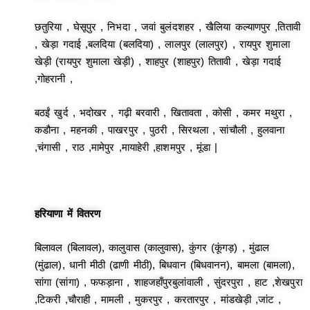
छतुरिया , घेसूपुर , निभदा , जवां बुलंदशहर , खैलिया कल्याणपुर ,तितावी
, खेड़ा गदाई ,बलदिया (बलदिया) , लालपुर (लालपुर) , रायपुर शुमाला
खेड़ी (रायपुर शुमाला खेड़ी) , शाहपुर (शाहपुर) तितावी , खेड़ा गदाई
,गोहरानी ,
बठईं खुर्द , भदोखर , गढ़ी बरवारी , खितावता , कोसी , कमर मथुरा ,
कडौना , महनकी , पाखरपुर , पुठरी , सिरथला , सांचौली , हुलवाना
,चंगासी , राठ ,मामेपुर ,मायाहेरी ,हाशमपुर , मूंडा |
हरियाणा में वितरण
बिलावल (बिलावल), कालुवास (कालुवास), कुंगर (कूंगड़) , मुंढाल
(मुंढाल), धानी मीठी (ढाणी मीठी), बिधवान (बिधवानन), बामला (बामला),
सांगा (सांगा) , फफड़ाना , शाहजहाँपुरबुलांवाली , सुंदरपुरा , हाट ,शेखपुरा
,टिकरी ,चौराही , मामली , मुकरपुर , करतारपुर , मांडखेड़ी ,जांट ,