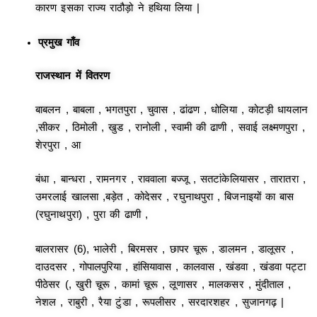
कारण इसका राज्य राठौड़ो ने हथिया लिया |
प्रमुख गाँव
राजस्थान में वितरण
बाबलन , बाबला , भगतपुरा , चुवास , ढांढण , धोलिया , कोटड़ी धायलान
,सीकर , ठिमोली , खुड , रानोली , स्वामी की ढाणी , सवाई लक्ष्मणपुरा ,
शेरपुरा , आ
बंधा , बान्धरा , रामनगर , राववाला बज्जू , सतटांकेलियासर , तारातरा ,
उमरलाई खालसा ,बड़ेत , कोदेसर , रघुनाथपुरा , बिजनाइयों का बास
(रघुनाथपुरा) , पुरा की ढाणी ,
बालरासर (6), भालेरी , बिरमसर , छापर चूरू , डालमन , डालूसर ,
दाउदसर , गोपालपुरिया , हांसियावास , कालवास , खंडवा , खंडवा पट्टा
पीठेसर (, खुरी चूरू , कामां चूरू , लूणासर , मालकसर , मुंदीताल ,
नेशल , राबुरी , रैया टुंडा , रूपलीसर , सरदारशहर , सुजानगढ़ |