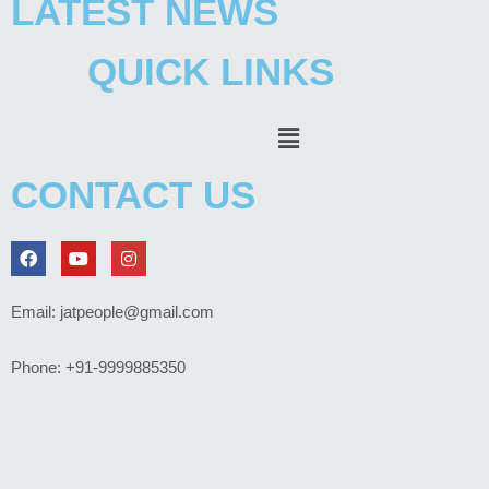
LATEST NEWS
QUICK LINKS
Menu
CONTACT US
F
Y
I
a
o
n
c
u
s
e
t
t
Email: jatpeople@gmail.com
b
u
a
o
b
g
o
e
r
Phone: +91-9999885350
k
a
m