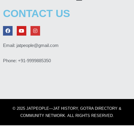
CONTACT US
F
Y
I
a
o
n
c
u
s
e
t
t
Email: jatpeople@gmail.com
b
u
a
o
b
g
o
e
r
Phone: +91-9999885350
k
a
m
© 2025 JATPEOPLE—JAT HISTORY, GOTRA DIRECTORY &
COMMUNITY NETWORK. ALL RIGHTS RESERVED.