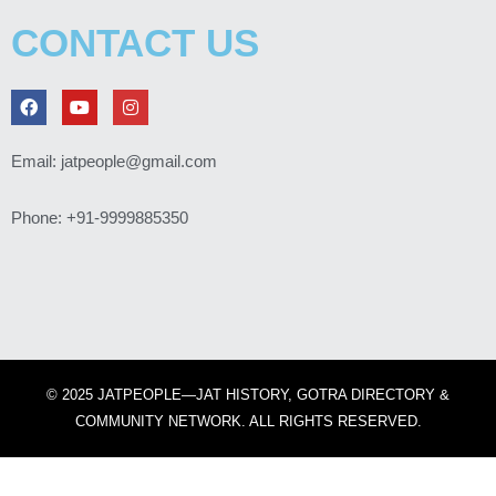
CONTACT US
F
Y
I
a
o
n
c
u
s
e
t
t
Email: jatpeople@gmail.com
b
u
a
o
b
g
o
e
r
Phone: +91-9999885350
k
a
m
© 2025 JATPEOPLE—JAT HISTORY, GOTRA DIRECTORY &
COMMUNITY NETWORK. ALL RIGHTS RESERVED.