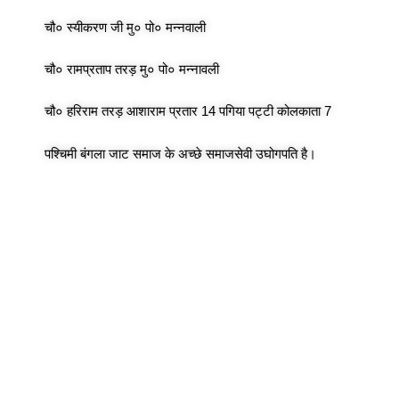
चौ० स्यीकरण जी मु० पो० मन्नवाली
चौ० रामप्रताप तरड़ मु० पो० मन्नावली
चौ० हरिराम तरड़ आशाराम प्रतार 14 पगिया पट्टी कोलकाता 7
पश्चिमी बंगला जाट समाज के अच्छे समाजसेवी उघोगपति है।