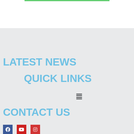
LATEST NEWS
QUICK LINKS
Menu
CONTACT US
F
Y
I
a
o
n